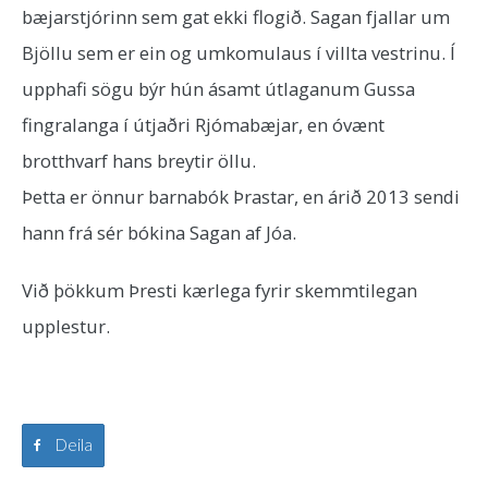
bæjarstjórinn sem gat ekki flogið. Sagan fjallar um
Bjöllu sem er ein og umkomulaus í villta vestrinu. Í
upphafi sögu býr hún ásamt útlaganum Gussa
fingralanga í útjaðri Rjómabæjar, en óvænt
brotthvarf hans breytir öllu.
Þetta er önnur barnabók Þrastar, en árið 2013 sendi
hann frá sér bókina Sagan af Jóa.
Við þökkum Þresti kærlega fyrir skemmtilegan
upplestur.
Deila