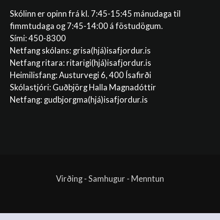
Skólinn er opinn frá kl. 7:45-15:45 mánudaga til
fimmtudaga og 7:45-14:00 á föstudögum.
Sími: 450-8300
Netfang skólans:
grisa(hjá)isafjordur.is
Netfang ritara:
ritarigi(hjá)isafjordur.is
Heimilisfang: Austurvegi 6, 400 Ísafirði
Skólastjóri: Guðbjörg Halla Magnadóttir
Netfang:
gudbjorgma(hjá)isafjordur.is
Virðing - Samhugur - Menntun