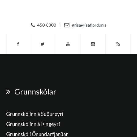
450-8300
|
grisa@isafjordur.is
Grunnskólar
Grunnskólinn á Suðureyri
Grunnskólinn á Þingeyri
Grunnskóli Önundarfjarðar