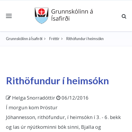
Toggle navigation
Grunnskólinn á Ísafirði
Fréttir
Rithöfundur í heimsókn
Rithöfundur í heimsókn
Helga Snorradóttir
06/12/2016
Í morgun kom Þröstur
Jóhannesson, rithöfundur, í heimsókn í 3. - 6. bekk
og las úr nýútkominni bók sinni, Bjalla og