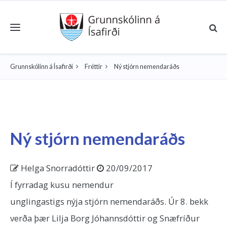
Toggle navigation
Grunnskólinn á Ísafirði
Fréttir
Ný stjórn nemendaráðs
Ný stjórn nemendaráðs
Helga Snorradóttir
20/09/2017
Í fyrradag kusu nemendur
unglingastigs nýja stjórn nemendaráðs. Úr 8. bekk
verða þær Lilja Borg Jóhannsdóttir og Snæfríður