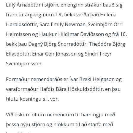
Lillý Árnadóttir í stjórn, en enginn strákur bauð sig
fram úr árganginum. Í 9. bekk verða það Helena
Haraldsdóttir, Sara Emily Newman, Sveinbjörn Orri
Heimisson og Haukur Hildimar Davíðsson og frá 10.
bekk þau Dagný Björg Snorradóttir, Theódóra Björg
Elíasdóttir, Einar Geir Jónasson og Sindri Freyr
Sveinbjörnsson.
Formaður nemendaráðs er Ívar Breki Helgason og
varaformaður Hafdís Bára Höskuldsdóttir, en þau
hlutu kosningu s.l. vor.
Við óskum öllum nemendum til hamingju með
þessa nýju stjórn og hlökkum til að starfa með