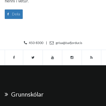
henni í vetur.
Deila
450-8300
|
grisa@isafjordur.is
Grunnskólar