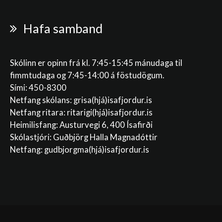
Hafa samband
Skólinn er opinn frá kl. 7:45-15:45 mánudaga til
fimmtudaga og 7:45-14:00 á föstudögum.
Sími: 450-8300
Netfang skólans:
grisa(hjá)isafjordur.is
Netfang ritara:
ritarigi(hjá)isafjordur.is
Heimilisfang: Austurvegi 6, 400 Ísafirði
Skólastjóri: Guðbjörg Halla Magnadóttir
Netfang:
gudbjorgma(hjá)isafjordur.is