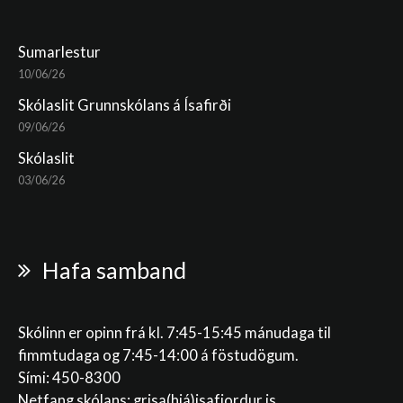
Sumarlestur
10/06/26
Skólaslit Grunnskólans á Ísafirði
09/06/26
Skólaslit
03/06/26
Hafa samband
Skólinn er opinn frá kl. 7:45-15:45 mánudaga til
fimmtudaga og 7:45-14:00 á föstudögum.
Sími: 450-8300
Netfang skólans:
grisa(hjá)isafjordur.is