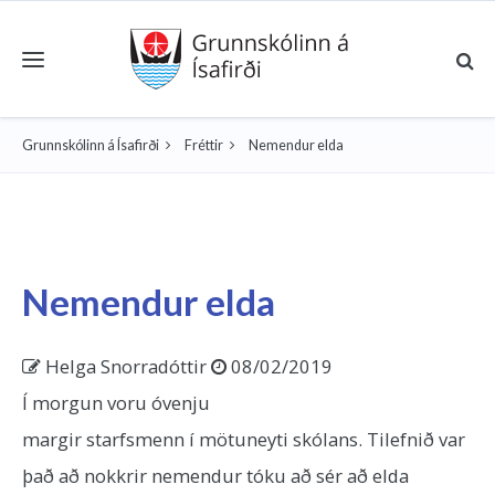
Toggle navigation
Grunnskólinn á Ísafirði
Fréttir
Nemendur elda
Nemendur elda
Helga Snorradóttir
08/02/2019
Í morgun voru óvenju
margir starfsmenn í mötuneyti skólans. Tilefnið var
það að nokkrir nemendur tóku að sér að elda