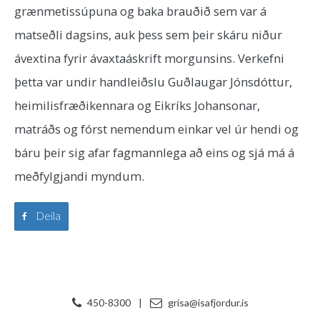
grænmetissúpuna og baka brauðið sem var á
matseðli dagsins, auk þess sem þeir skáru niður
ávextina fyrir ávaxtaáskrift morgunsins. Verkefni
þetta var undir handleiðslu Guðlaugar Jónsdóttur,
heimilisfræðikennara og Eikríks Johansonar,
matráðs og fórst nemendum einkar vel úr hendi og
báru þeir sig afar fagmannlega að eins og sjá má á
meðfylgjandi myndum.
Deila
450-8300
|
grisa@isafjordur.is