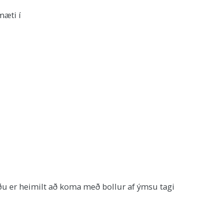
mæti í
u er heimilt að koma með bollur af ýmsu tagi