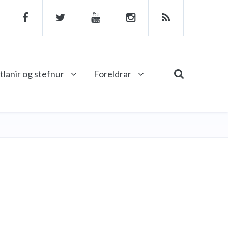
tlanir og stefnur
Foreldrar