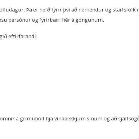
ludagur. Þá er hefð fyrir því að nemendur og starfsfólk 
msu persónur og fyrirbæri hér á göngunum.
ið eftirfarandi:
omnir á grímuböll hjá vinabekkjum sínum og að sjálfsögð