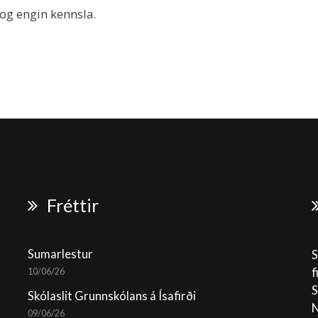
og engin kennsla.
Fréttir
Sumarlestur
S
f
10/06/26
S
Skólaslit Grunnskólans á Ísafirði
N
09/06/26