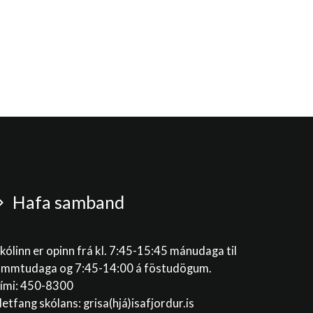
Hafa samband
kólinn er opinn frá kl. 7:45-15:45 mánudaga til
immtudaga og 7:45-14:00 á föstudögum.
ími: 450-8300
etfang skólans:
grisa(hjá)isafjordur.is