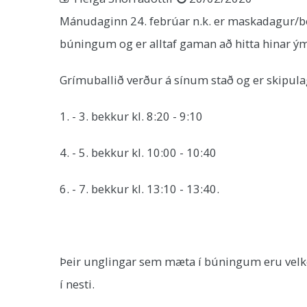
Mánudaginn 24. febrúar n.k. er maskadagur/bol
búningum og er alltaf gaman að hitta hinar ý
Grímuballið verður á sínum stað og er skipulag
1. - 3. bekkur kl. 8:20 - 9:10
4. - 5. bekkur kl. 10:00 - 10:40
6. - 7. bekkur kl. 13:10 - 13:40.
Þeir unglingar sem mæta í búningum eru velk
í nesti.