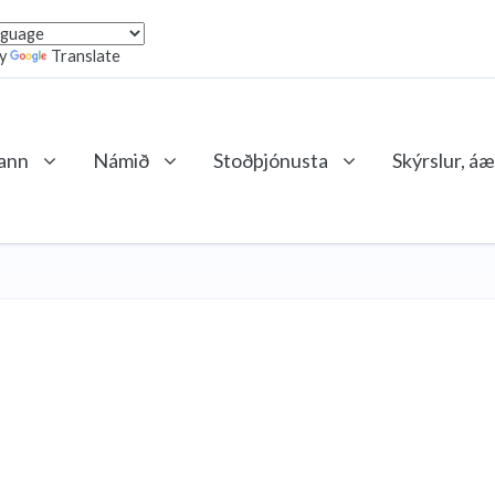
by
Translate
lann
Námið
Stoðþjónusta
Skýrslur, áæ