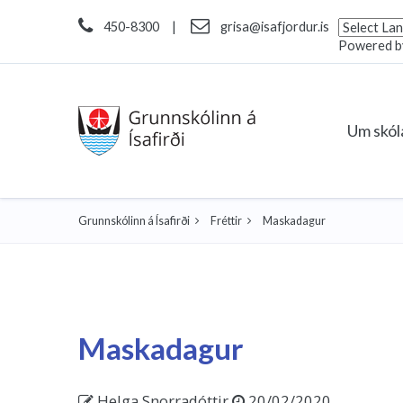
450-8300
|
grisa@isafjordur.is
Powered 
Um skó
Grunnskólinn á Ísafirði
Fréttir
Maskadagur
Maskadagur
Helga Snorradóttir
20/02/2020