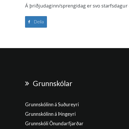
Á þriðjudaginn/sprengidag er svo starfsdagur 
Deila
Grunnskólar
Grunnskólinn á Suðureyri
Grunnskólinn á Þingeyri
Grunnskóli Önundarfjarðar