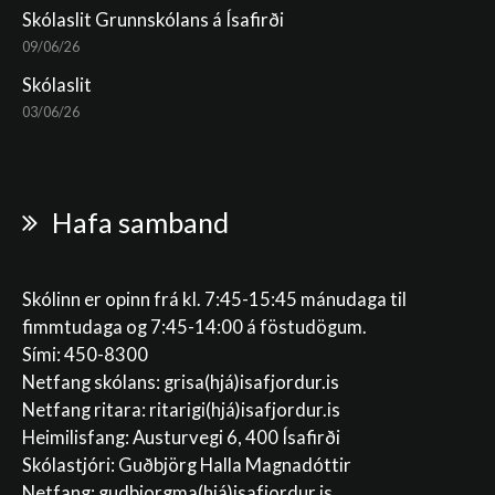
Skólaslit Grunnskólans á Ísafirði
09/06/26
Skólaslit
03/06/26
Hafa samband
Skólinn er opinn frá kl. 7:45-15:45 mánudaga til
fimmtudaga og 7:45-14:00 á föstudögum.
Sími: 450-8300
Netfang skólans:
grisa(hjá)isafjordur.is
Netfang ritara:
ritarigi(hjá)isafjordur.is
Heimilisfang: Austurvegi 6, 400 Ísafirði
Skólastjóri: Guðbjörg Halla Magnadóttir
Netfang:
gudbjorgma(hjá)isafjordur.is