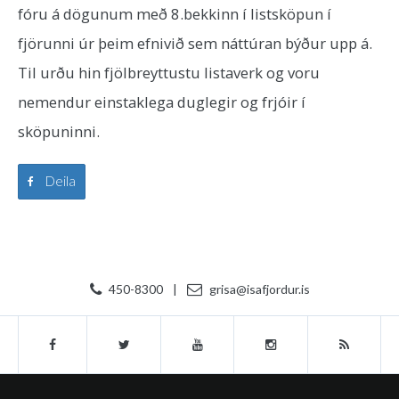
fóru á dögunum með 8.bekkinn í listsköpun í
fjörunni úr þeim efnivið sem náttúran býður upp á.
Til urðu hin fjölbreyttustu listaverk og voru
nemendur einstaklega duglegir og frjóir í
sköpuninni.
Deila
450-8300
|
grisa@isafjordur.is