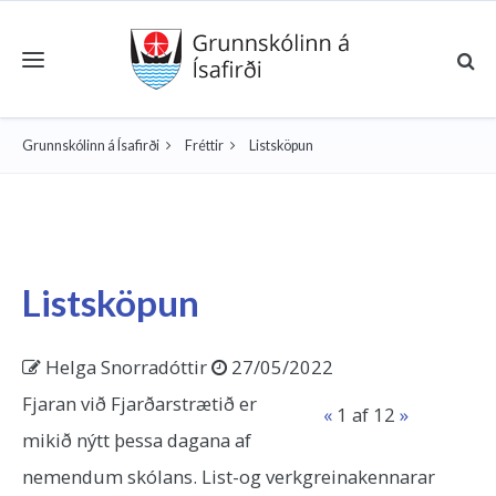
Toggle navigation
Grunnskólinn á Ísafirði
Fréttir
Listsköpun
Listsköpun
Helga Snorradóttir
27/05/2022
Fjaran við Fjarðarstrætið er
«
1
af 12
»
mikið nýtt þessa dagana af
nemendum skólans. List-og verkgreinakennarar