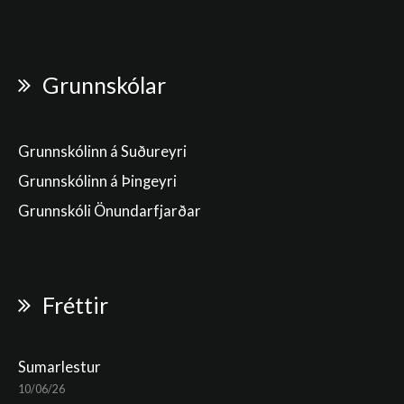
Grunnskólar
Grunnskólinn á Suðureyri
Grunnskólinn á Þingeyri
Grunnskóli Önundarfjarðar
Fréttir
Sumarlestur
10/06/26