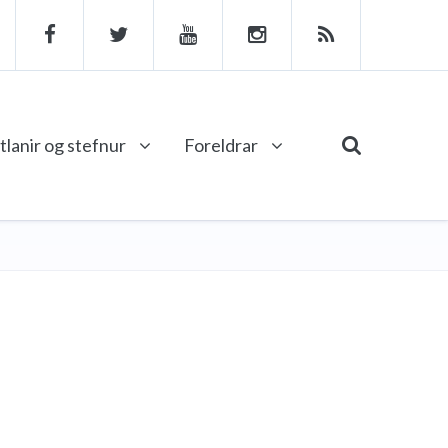
tlanir og stefnur
Foreldrar