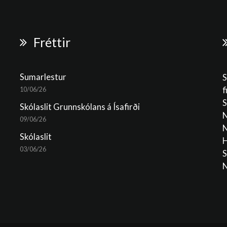
Fréttir
Sumarlestur
S
f
10/06/26
S
Skólaslit Grunnskólans á Ísafirði
N
09/06/26
N
Skólaslit
H
03/06/26
S
N