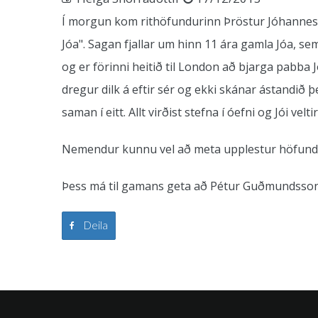
Í morgun kom rithöfundurinn Þröstur Jóhannesso
Jóa". Sagan fjallar um hinn 11 ára gamla Jóa, se
og er förinni heitið til London að bjarga pabba
dregur dilk á eftir sér og ekki skánar ástandið
saman í eitt. Allt virðist stefna í óefni og Jói vel
Nemendur kunnu vel að meta upplestur höfunda
Þess má til gamans geta að Pétur Guðmundsson
Deila