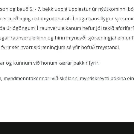
n og bauð 5. - 7. bekk upp á upplestur úr nýútkominni bók
m er með mjög ríkt ímyndunarafl. Í huga hans flýgur sjóræni
 Jóa úr ógöngum. Í raunveruleikanum hefur Jói tekið afdrifa
 þegar raunveruleikinn og hinn ímyndaði sjóræningjaheimur 
tir fyrir sér hvort sjóræningjum sé yfir höfuð treystandi.
r og kunnum við honum kærar þakkir fyrir.
, myndmenntakennari við skólann, myndskreytti bókina ein