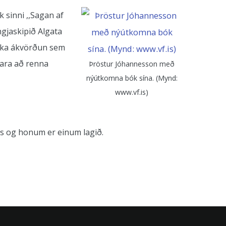
 sinni ,,Sagan af
ngjaskipið Algata
ríka ákvörðun sem
fara að renna
Þröstur Jóhannesson með
nýútkomna bók sína. (Mynd:
www.vf.is)
s og honum er einum lagið.