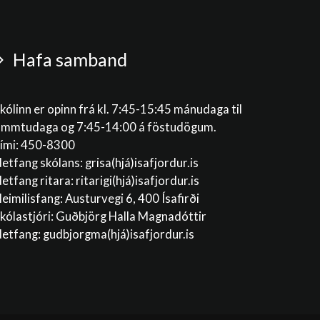
Hafa samband
kólinn er opinn frá kl. 7:45-15:45 mánudaga til
immtudaga og 7:45-14:00 á föstudögum.
ími: 450-8300
etfang skólans:
grisa(hjá)isafjordur.is
etfang ritara:
ritarigi(hjá)isafjordur.is
eimilisfang: Austurvegi 6, 400 Ísafirði
kólastjóri: Guðbjörg Halla Magnadóttir
etfang:
gudbjorgma(hjá)isafjordur.is