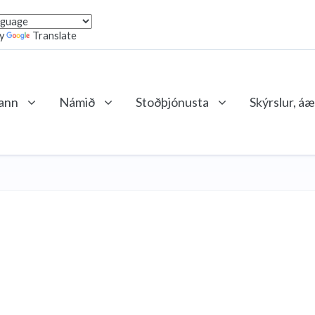
by
Translate
lann
Námið
Stoðþjónusta
Skýrslur, áæ