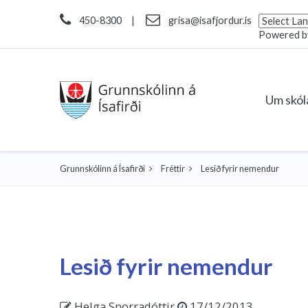
450-8300
|
grisa@isafjordur.is
Powered 
Um skó
Grunnskólinn á Ísafirði
Fréttir
Lesið fyrir nemendur
Lesið fyrir nemendur
Helga Snorradóttir
17/12/2013