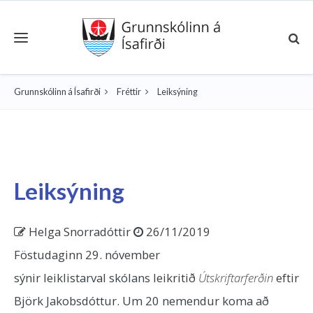
Toggle navigation
Grunnskólinn á Ísafirði
Fréttir
Leiksýning
Leiksýning
Helga Snorradóttir
26/11/2019
Föstudaginn 29. nóvember
sýnir leiklistarval skólans leikritið
Útskriftarferðin
eftir
Björk Jakobsdóttur. Um 20 nemendur koma að