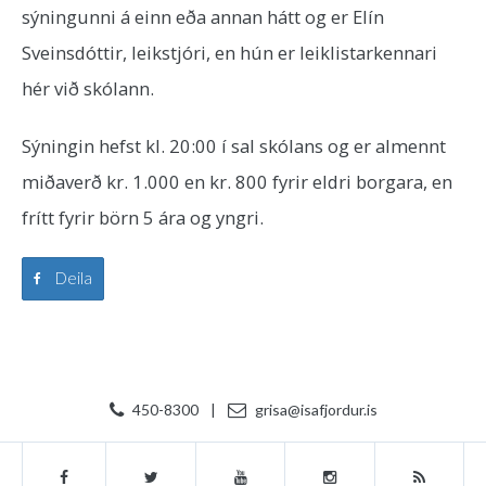
sýningunni á einn eða annan hátt og er Elín
Sveinsdóttir, leikstjóri, en hún er leiklistarkennari
hér við skólann.
Sýningin hefst kl. 20:00 í sal skólans og er almennt
miðaverð kr. 1.000 en kr. 800 fyrir eldri borgara, en
frítt fyrir börn 5 ára og yngri.
Deila
450-8300
|
grisa@isafjordur.is