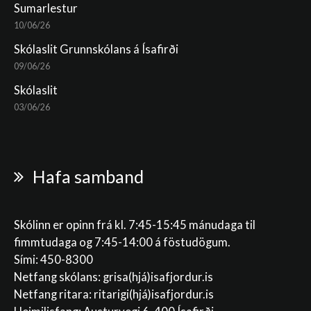
Sumarlestur
10/06/26
Skólaslit Grunnskólans á Ísafirði
09/06/26
Skólaslit
03/06/26
Hafa samband
Skólinn er opinn frá kl. 7:45-15:45 mánudaga til
fimmtudaga og 7:45-14:00 á föstudögum.
Sími: 450-8300
Netfang skólans:
grisa(hjá)isafjordur.is
Netfang ritara:
ritarigi(hjá)isafjordur.is