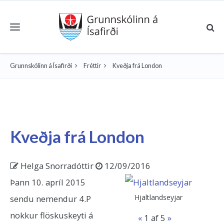
Toggle navigation
Grunnskólinn á Ísafirði
Fréttir
Kveðja frá London
Kveðja frá London
Helga Snorradóttir
12/09/2016
Þann 10. apríl 2015
Hjaltlandseyjar
sendu nemendur 4.P
nokkur flöskuskeyti á
«
1
af 5
»