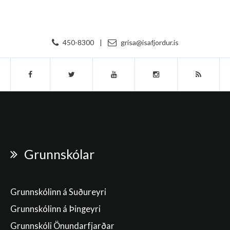
450-8300
|
grisa@isafjordur.is
Grunnskólar
Grunnskólinn á Suðureyri
Grunnskólinn á Þingeyri
Grunnskóli Önundarfjarðar