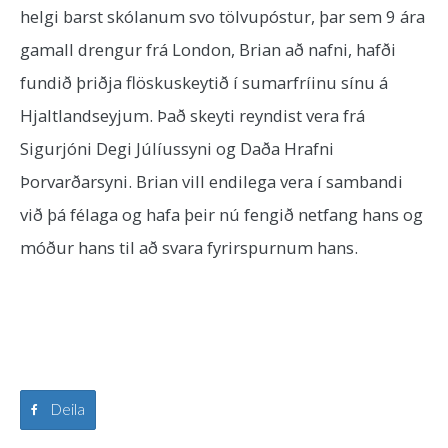
helgi barst skólanum svo tölvupóstur, þar sem 9 ára
gamall drengur frá London, Brian að nafni, hafði
fundið þriðja flöskuskeytið í sumarfríinu sínu á
Hjaltlandseyjum. Það skeyti reyndist vera frá
Sigurjóni Degi Júlíussyni og Daða Hrafni
Þorvarðarsyni. Brian vill endilega vera í sambandi
við þá félaga og hafa þeir nú fengið netfang hans og
móður hans til að svara fyrirspurnum hans.
Deila