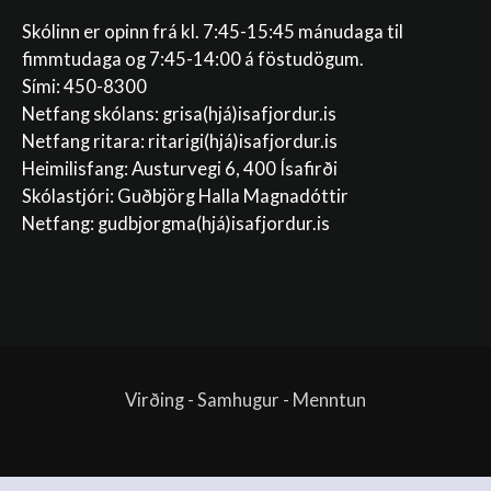
Skólinn er opinn frá kl. 7:45-15:45 mánudaga til
fimmtudaga og 7:45-14:00 á föstudögum.
Sími: 450-8300
Netfang skólans:
grisa(hjá)isafjordur.is
Netfang ritara:
ritarigi(hjá)isafjordur.is
Heimilisfang: Austurvegi 6, 400 Ísafirði
Skólastjóri: Guðbjörg Halla Magnadóttir
Netfang:
gudbjorgma(hjá)isafjordur.is
Virðing - Samhugur - Menntun