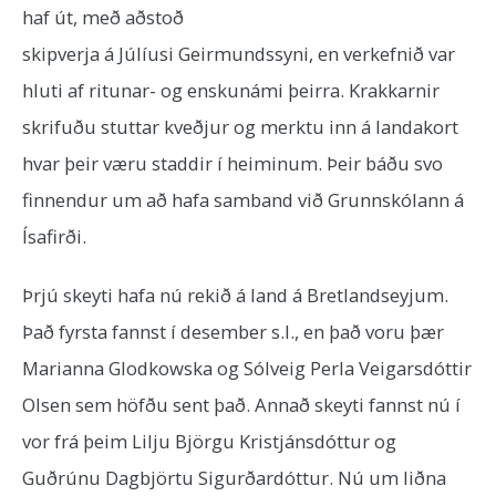
haf út, með aðstoð
skipverja á Júlíusi Geirmundssyni, en verkefnið var
hluti af ritunar- og enskunámi þeirra. Krakkarnir
skrifuðu stuttar kveðjur og merktu inn á landakort
hvar þeir væru staddir í heiminum. Þeir báðu svo
finnendur um að hafa samband við Grunnskólann á
Ísafirði.
Þrjú skeyti hafa nú rekið á land á Bretlandseyjum.
Það fyrsta fannst í desember s.l., en það voru þær
Marianna Glodkowska og Sólveig Perla Veigarsdóttir
Olsen sem höfðu sent það. Annað skeyti fannst nú í
vor frá þeim Lilju Björgu Kristjánsdóttur og
Guðrúnu Dagbjörtu Sigurðardóttur. Nú um liðna