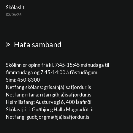
Skólaslit
03/06/26
Hafa samband
Skólinn er opinn frá kl. 7:45-15:45 mánudaga til
fimmtudaga og 7:45-14:00 á föstudögum.
Sími: 450-8300
Netfang skólans:
grisa(hjá)isafjordur.is
Netfang ritara:
ritarigi(hjá)isafjordur.is
Heimilisfang: Austurvegi 6, 400 Ísafirði
Skólastjóri: Guðbjörg Halla Magnadóttir
Netfang:
gudbjorgma(hjá)isafjordur.is