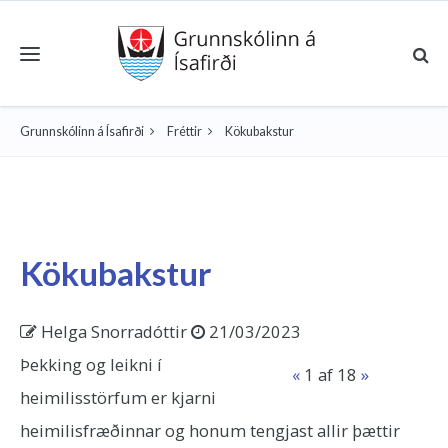
Toggle navigation
Grunnskólinn á Ísafirði
Fréttir
Kökubakstur
Kökubakstur
Helga Snorradóttir
21/03/2023
Þekking og leikni í
«
1
af 18
»
heimilisstörfum er kjarni
heimilisfræðinnar og honum tengjast allir þættir