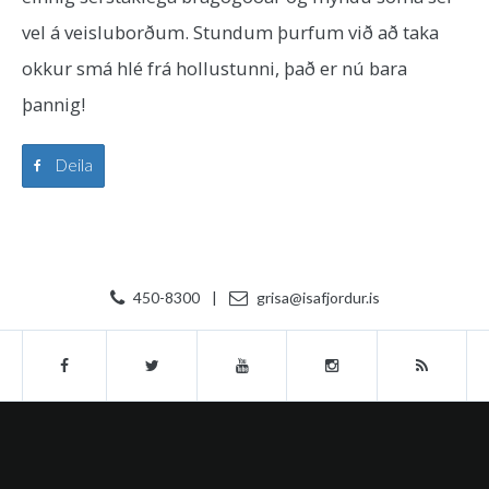
vel á veisluborðum. Stundum þurfum við að taka
okkur smá hlé frá hollustunni, það er nú bara
þannig!
Deila
450-8300
|
grisa@isafjordur.is