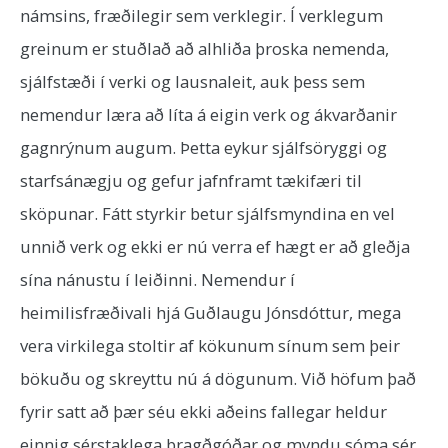
námsins, fræðilegir sem verklegir. Í verklegum
greinum er stuðlað að alhliða þroska nemenda,
sjálfstæði í verki og lausnaleit, auk þess sem
nemendur læra að líta á eigin verk og ákvarðanir
gagnrýnum augum. Þetta eykur sjálfsöryggi og
starfsánægju og gefur jafnframt tækifæri til
sköpunar. Fátt styrkir betur sjálfsmyndina en vel
unnið verk og ekki er nú verra ef hægt er að gleðja
sína nánustu í leiðinni. Nemendur í
heimilisfræðivali hjá Guðlaugu Jónsdóttur, mega
vera virkilega stoltir af kökunum sínum sem þeir
bökuðu og skreyttu nú á dögunum. Við höfum það
fyrir satt að þær séu ekki aðeins fallegar heldur
einnig sérstaklega bragðgóðar og myndu sóma sér