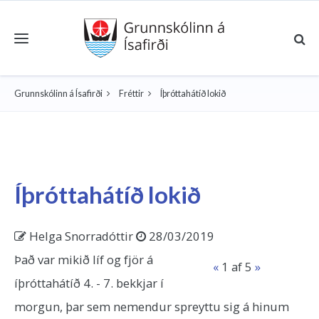
Toggle navigation
Grunnskólinn á Ísafirði
Fréttir
Íþróttahátíð lokið
Íþróttahátíð lokið
Helga Snorradóttir
28/03/2019
Það var mikið líf og fjör á
«
1
af 5
»
íþróttahátíð 4. - 7. bekkjar í
morgun, þar sem nemendur spreyttu sig á hinum