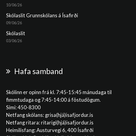
10/06/26
Skólaslit Grunnskólans á Ísafirði
09/06/26
Skólaslit
03/06/26
Hafa samband
Skólinn er opinn frá kl. 7:45-15:45 mánudaga til
fimmtudaga og 7:45-14:00 á föstudögum.
Sími: 450-8300
Netfang skólans:
grisa(hjá)isafjordur.is
Netfang ritara:
ritarigi(hjá)isafjordur.is
Heimilisfang: Austurvegi 6, 400 Ísafirði