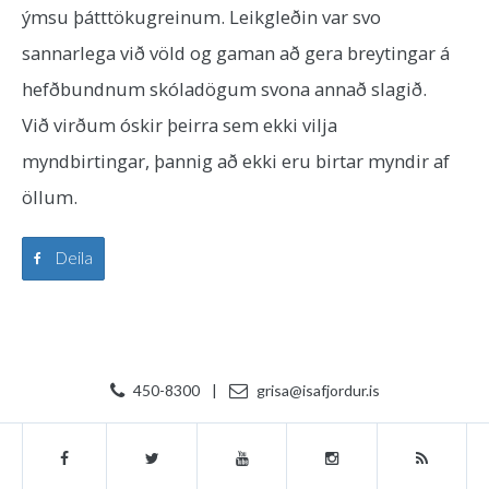
ýmsu þátttökugreinum. Leikgleðin var svo
sannarlega við völd og gaman að gera breytingar á
hefðbundnum skóladögum svona annað slagið.
Við virðum óskir þeirra sem ekki vilja
myndbirtingar, þannig að ekki eru birtar myndir af
öllum.
Deila
450-8300
|
grisa@isafjordur.is