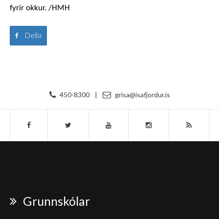
fyrir okkur.​ /HMH
Deila
450-8300
|
grisa@isafjordur.is
Grunnskólar