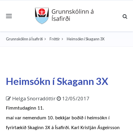
Toggle navigation
Grunnskólinn á Ísafirði
Fréttir
Heimsókn í Skagann 3X
Heimsókn í Skagann 3X
Helga Snorradóttir
12/05/2017
Fimmtudaginn 11.
maí var nemendum 10. bekkjar boðið í heimsókn í
fyrirtækið Skaginn 3X á Ísafirði. Karl Kristján Ásgeirsson