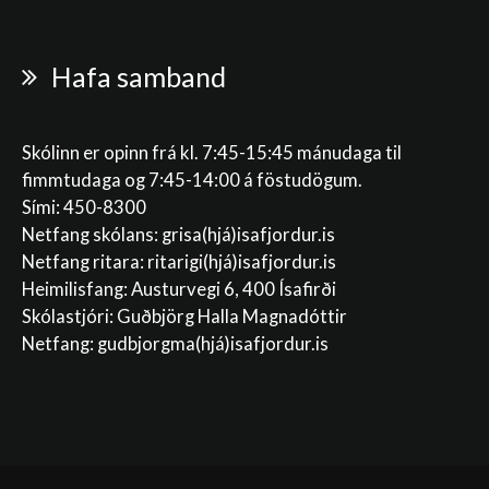
Hafa samband
Skólinn er opinn frá kl. 7:45-15:45 mánudaga til
fimmtudaga og 7:45-14:00 á föstudögum.
Sími: 450-8300
Netfang skólans:
grisa(hjá)isafjordur.is
Netfang ritara:
ritarigi(hjá)isafjordur.is
Heimilisfang: Austurvegi 6, 400 Ísafirði
Skólastjóri: Guðbjörg Halla Magnadóttir
Netfang:
gudbjorgma(hjá)isafjordur.is