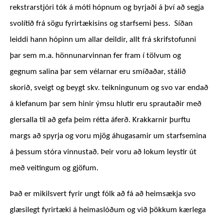
rekstrarstjóri tók á móti hópnum og byrjaði á því að segja
svolítið frá sögu fyrirtækisins og starfsemi þess. Síðan
leiddi hann hópinn um allar deildir, allt frá skrifstofunni
þar sem m.a. hönnunarvinnan fer fram í tölvum og
gegnum salina þar sem vélarnar eru smíðaðar, stálið
skorið, sveigt og beygt skv. teikningunum og svo var endað
á klefanum þar sem hinir ýmsu hlutir eru sprautaðir með
glersalla til að gefa þeim rétta áferð. Krakkarnir þurftu
margs að spyrja og voru mjög áhugasamir um starfsemina
á þessum stóra vinnustað. Þeir voru að lokum leystir út
með veitingum og gjöfum.
Það er mikilsvert fyrir ungt fólk að fá að heimsækja svo
glæsilegt fyrirtæki á heimaslóðum og við þökkum kærlega