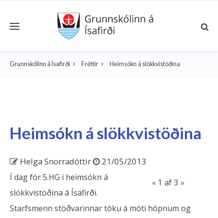
Toggle navigation
Grunnskólinn á Ísafirði
Fréttir
Heimsókn á slökkvistöðina
Heimsókn á slökkvistöðina
Helga Snorradóttir
21/05/2013
Í dag fór 5.HG í heimsókn á
«
1
af 3
»
slökkvistöðina á Ísafirði.
Starfsmenn stöðvarinnar tóku á móti hópnum og