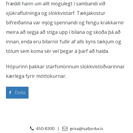
fræddi hann um allt mögulegt í sambandi við
sjúkraflutninga og slökkvistarf. Tækjakostur
bifreiðanna var mjög spennandi og fengu krakkarnir
meira að segja að stíga upp í bílana og skoða þá að
innan, enda eru bílarnir fullir af alls kyns tækjum og
tólum sem koma sér vel þegar á þarf að halda.
Hópurinn þakkar starfsmönnum slökkvistöðvarinnar
kærlega fyrir móttökurnar.
Deila
450-8300
|
grisa@isafjordur.is