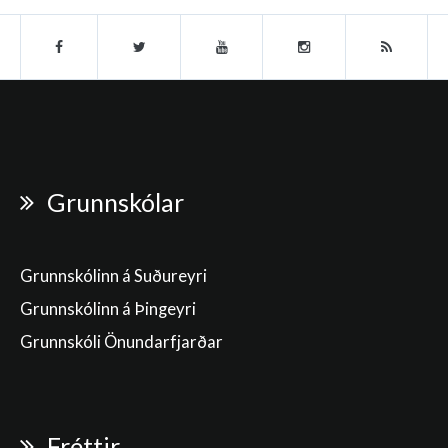
Grunnskólar
Grunnskólinn á Suðureyri
Grunnskólinn á Þingeyri
Grunnskóli Önundarfjarðar
Fréttir