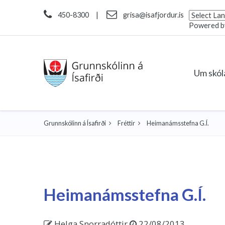
450-8300
|
grisa@isafjordur.is
Powered 
Um skó
Grunnskólinn á Ísafirði
Fréttir
Heimanámsstefna G.Í.
Heimanámsstefna G.Í.
Helga Snorradóttir
22/08/2013