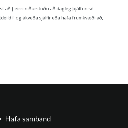
t að þeirri niðurstöðu að dagleg þjálfun sé
ild í og ákveða sjálfir eða hafa frumkvæði að,
Hafa samband