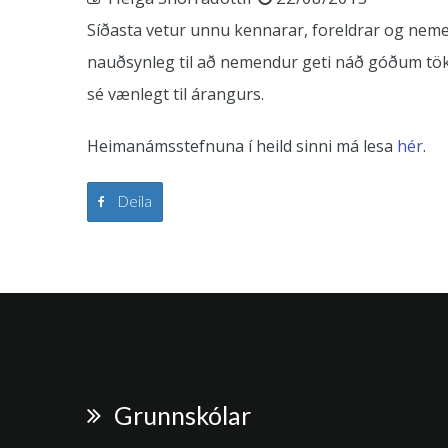
Síðasta vetur unnu kennarar, foreldrar og neme
nauðsynleg til að nemendur geti náð góðum tök
sé vænlegt til árangurs.
Heimanámsstefnuna í heild sinni má lesa
hér
.
Deila
Grunnskólar