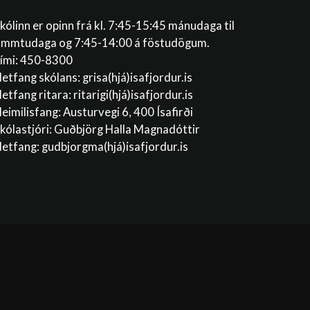
kólinn er opinn frá kl. 7:45-15:45 mánudaga til
immtudaga og 7:45-14:00 á föstudögum.
ími: 450-8300
etfang skólans:
grisa(hjá)isafjordur.is
etfang ritara:
ritarigi(hjá)isafjordur.is
eimilisfang: Austurvegi 6, 400 Ísafirði
kólastjóri: Guðbjörg Halla Magnadóttir
etfang:
gudbjorgma(hjá)isafjordur.is