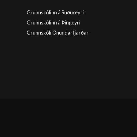
Grunnskólinn á Suðureyri
Grunnskólinn á Þingeyri
Grunnskóli Önundarfjarðar