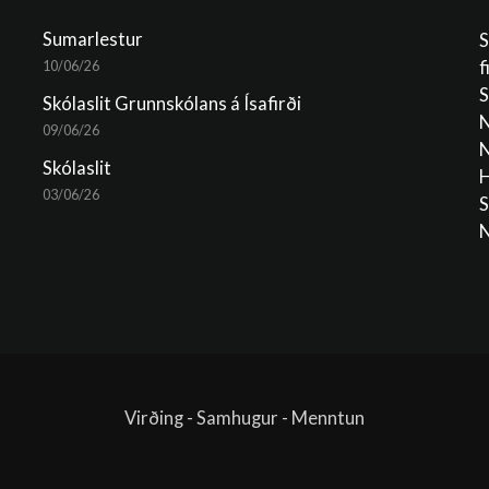
Sumarlestur
S
f
10/06/26
S
Skólaslit Grunnskólans á Ísafirði
N
09/06/26
N
Skólaslit
H
03/06/26
S
N
Virðing - Samhugur - Menntun