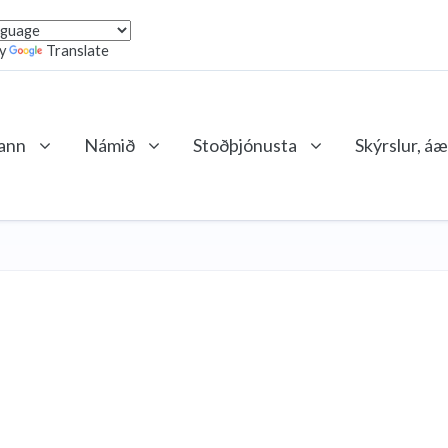
by
Translate
lann
Námið
Stoðþjónusta
Skýrslur, áæ