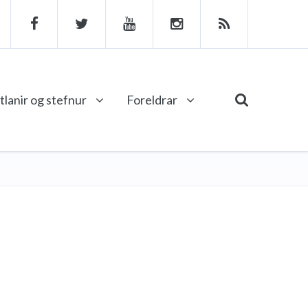
tlanir og stefnur
Foreldrar