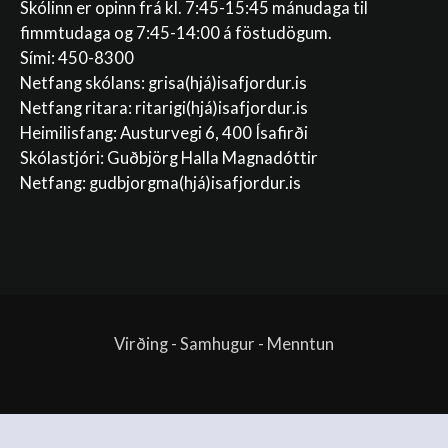
Skólinn er opinn frá kl. 7:45-15:45 mánudaga til
fimmtudaga og 7:45-14:00 á föstudögum.
Sími: 450-8300
Netfang skólans:
grisa(hjá)isafjordur.is
Netfang ritara:
ritarigi(hjá)isafjordur.is
Heimilisfang: Austurvegi 6, 400 Ísafirði
Skólastjóri: Guðbjörg Halla Magnadóttir
Netfang:
gudbjorgma(hjá)isafjordur.is
Virðing - Samhugur - Menntun