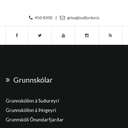
450-8300
|
grisa@isafjordur.is
Grunnskólar
Grunnskólinn á Suðureyri
Grunnskólinn á Þingeyri
Grunnskóli Önundarfjarðar