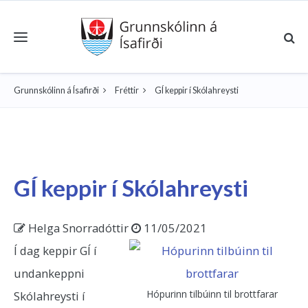
Toggle navigation
Grunnskólinn á Ísafirði
Fréttir
GÍ keppir í Skólahreysti
GÍ keppir í Skólahreysti
Helga Snorradóttir
11/05/2021
Í dag keppir GÍ í
undankeppni
Hópurinn tilbúinn til brottfarar
Skólahreysti í