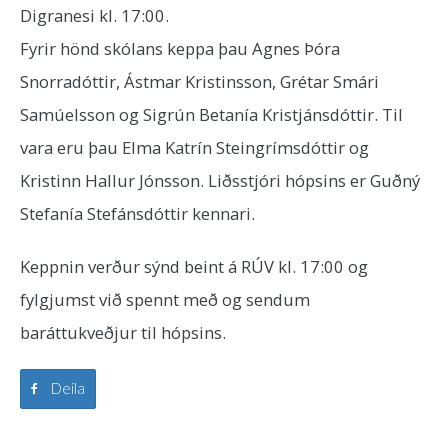
Digranesi kl. 17:00.
Fyrir hönd skólans keppa þau Agnes Þóra
Snorradóttir, Ástmar Kristinsson, Grétar Smári
Samúelsson og Sigrún Betanía Kristjánsdóttir. Til
vara eru þau Elma Katrín Steingrímsdóttir og
Kristinn Hallur Jónsson. Liðsstjóri hópsins er Guðný
Stefanía Stefánsdóttir kennari.
Keppnin verður sýnd beint á RÚV kl. 17:00 og
fylgjumst við spennt með og sendum
baráttukveðjur til hópsins.
Deila