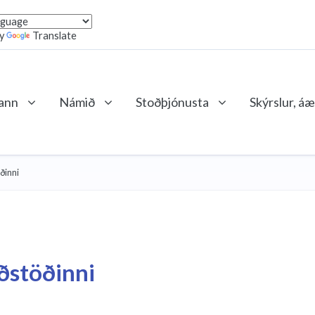
by
Translate
lann
Námið
Stoðþjónusta
Skýrslur, áæ
ðinni
ðstöðinni