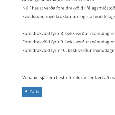
Nú í haust verða foreldrakvöld í félagsmiðstö
kvöldstund með krökkunum og sjá hvað félags
Foreldrakvöld fyrir 8. bekk verður mánudagin
Foreldrakvöld fyrir 9. bekk verður mánudagin
Foreldrakvöld fyrir 10. bekk verður mánudagi
Vonandi sjá sem flestir foreldrar sér fært a
Deila