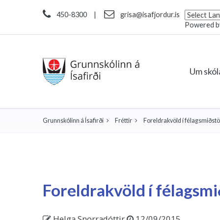
450-8300
|
grisa@isafjordur.is
Powered 
Um skó
Grunnskólinn á Ísafirði
Fréttir
Foreldrakvöld í félagsmiðstö
Foreldrakvöld í félagsmi
Helga Snorradóttir
12/09/2015