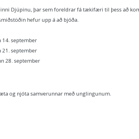
ðinni Djúpinu, þar sem foreldrar fá tækifæri til þess að 
miðstöðin hefur upp á að bjóða.
n 14. september
n 21. september
nn 28. september
ð mæta og njóta samverunnar með unglingunum.