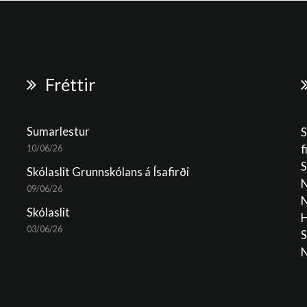
Fréttir
Sumarlestur
S
f
10/06/26
S
Skólaslit Grunnskólans á Ísafirði
N
09/06/26
N
Skólaslit
H
03/06/26
S
N