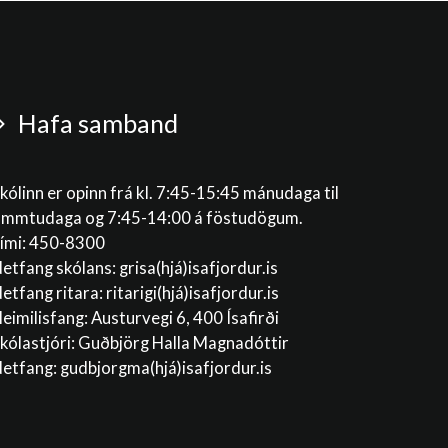
Hafa samband
kólinn er opinn frá kl. 7:45-15:45 mánudaga til
immtudaga og 7:45-14:00 á föstudögum.
ími: 450-8300
etfang skólans:
grisa(hjá)isafjordur.is
etfang ritara:
ritarigi(hjá)isafjordur.is
eimilisfang: Austurvegi 6, 400 Ísafirði
kólastjóri: Guðbjörg Halla Magnadóttir
etfang:
gudbjorgma(hjá)isafjordur.is