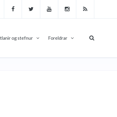
tlanir og stefnur
Foreldrar