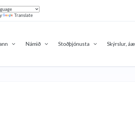
by
Translate
lann
Námið
Stoðþjónusta
Skýrslur, áæ