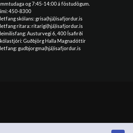
immtudaga og 7:45-14:00 á föstudögum.
ími: 450-8300
etfang skólans:
grisa(hjá)isafjordur.is
etfang ritara:
ritarigi(hjá)isafjordur.is
eimilisfang: Austurvegi 6, 400 Ísafirði
kólastjóri: Guðbjörg Halla Magnadóttir
etfang:
gudbjorgma(hjá)isafjordur.is