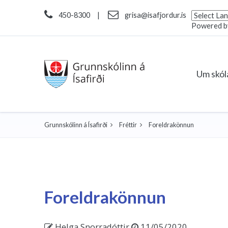
450-8300
|
grisa@isafjordur.is
Powered 
Um skó
Grunnskólinn á Ísafirði
Fréttir
Foreldrakönnun
Foreldrakönnun
Helga Snorradóttir
11/05/2020