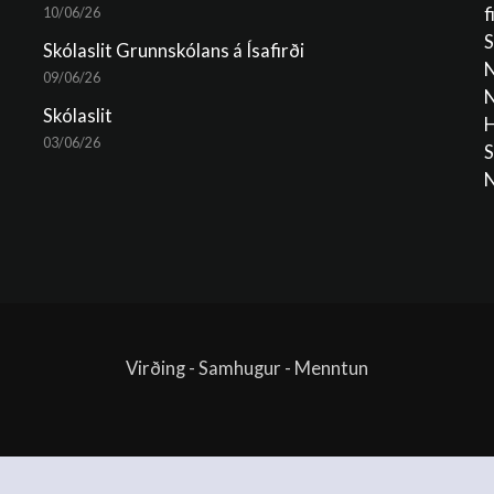
f
10/06/26
S
Skólaslit Grunnskólans á Ísafirði
N
09/06/26
N
Skólaslit
H
03/06/26
S
N
Virðing - Samhugur - Menntun