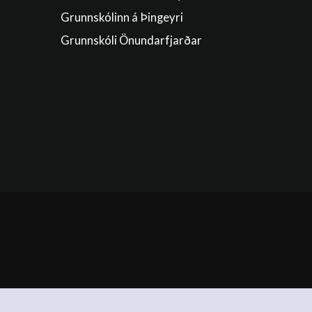
Grunnskólinn á Þingeyri
Grunnskóli Önundarfjarðar