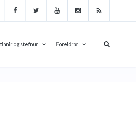
tlanir og stefnur
Foreldrar