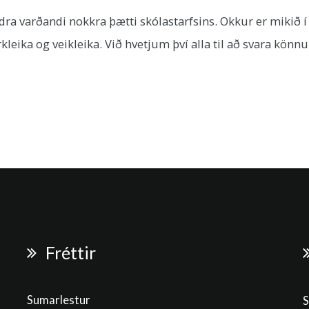
ldra varðandi nokkra þætti skólastarfsins. Okkur er mikið í 
eika og veikleika. Við hvetjum því alla til að svara könn
Fréttir
Sumarlestur
S