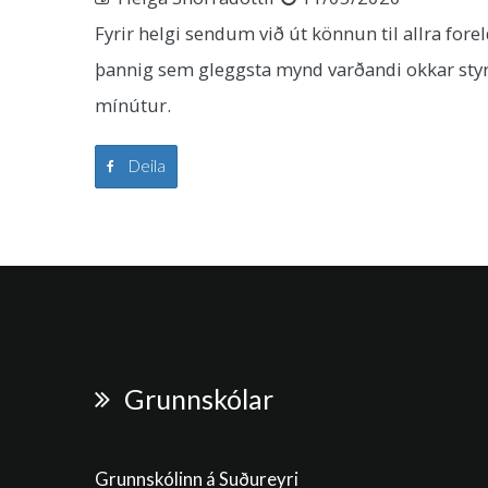
Fyrir helgi sendum við út könnun til allra fore
þannig sem gleggsta mynd varðandi okkar styrkl
mínútur.
Deila
Grunnskólar
Grunnskólinn á Suðureyri