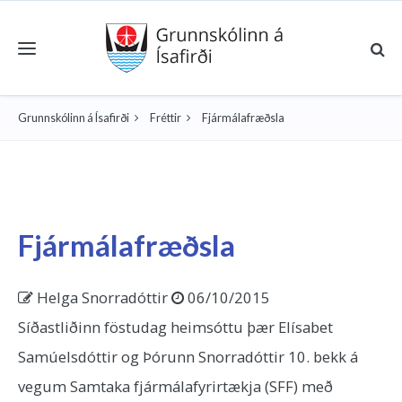
Toggle navigation
Grunnskólinn á Ísafirði
Fréttir
Fjármálafræðsla
Fjármálafræðsla
Helga Snorradóttir
06/10/2015
Síðastliðinn föstudag heimsóttu þær Elísabet
Samúelsdóttir og Þórunn Snorradóttir 10. bekk á
vegum Samtaka fjármálafyrirtækja (SFF) með