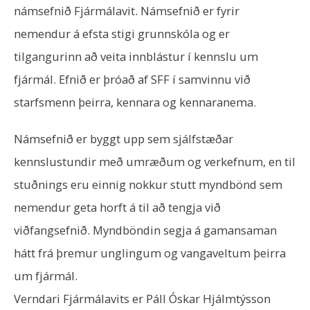
námsefnið Fjármálavit. Námsefnið er fyrir
nemendur á efsta stigi grunnskóla og er
tilgangurinn að veita innblástur í kennslu um
fjármál. Efnið er þróað af SFF í samvinnu við
starfsmenn þeirra, kennara og kennaranema.
Námsefnið er byggt upp sem sjálfstæðar
kennslustundir með umræðum og verkefnum, en til
stuðnings eru einnig nokkur stutt myndbönd sem
nemendur geta horft á til að tengja við
viðfangsefnið. Myndböndin segja á gamansaman
hátt frá þremur unglingum og vangaveltum þeirra
um fjármál.
Verndari Fjármálavits er Páll Óskar Hjálmtýsson