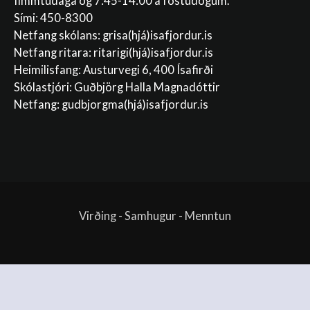
fimmtudaga og 7:45-14:00 á föstudögum.
Sími: 450-8300
Netfang skólans:
grisa(hjá)isafjordur.is
Netfang ritara:
ritarigi(hjá)isafjordur.is
Heimilisfang: Austurvegi 6, 400 Ísafirði
Skólastjóri: Guðbjörg Halla Magnadóttir
Netfang:
gudbjorgma(hjá)isafjordur.is
Virðing - Samhugur - Menntun