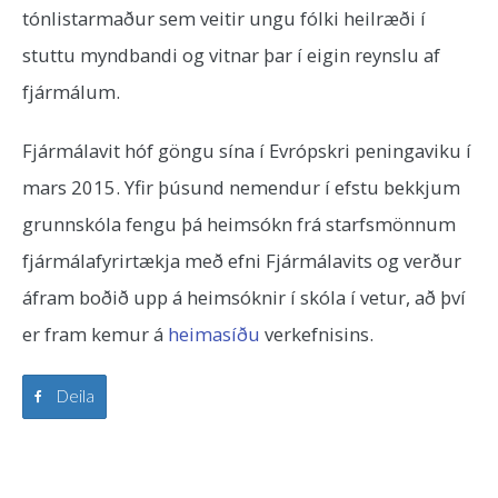
tónlistarmaður sem veitir ungu fólki heilræði í
stuttu myndbandi og vitnar þar í eigin reynslu af
fjármálum.
Fjármálavit hóf göngu sína í Evrópskri peningaviku í
mars 2015. Yfir þúsund nemendur í efstu bekkjum
grunnskóla fengu þá heimsókn frá starfsmönnum
fjármálafyrirtækja með efni Fjármálavits og verður
áfram boðið upp á heimsóknir í skóla í vetur, að því
er fram kemur á
heimasíðu
verkefnisins.
Deila