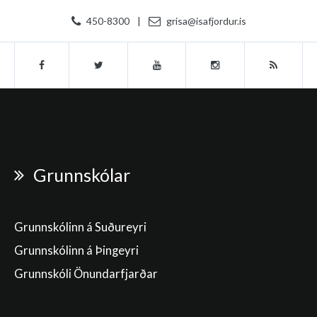
450-8300
|
grisa@isafjordur.is
Grunnskólar
Grunnskólinn á Suðureyri
Grunnskólinn á Þingeyri
Grunnskóli Önundarfjarðar