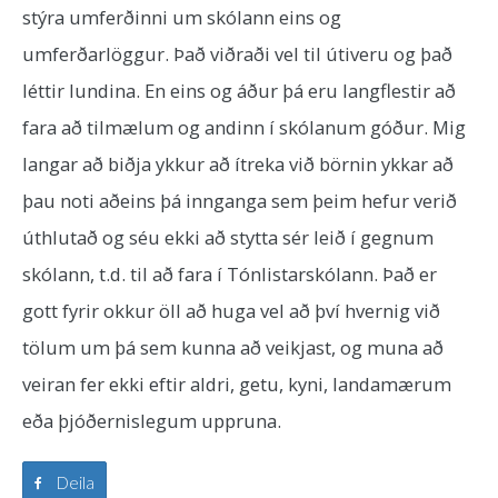
stýra umferðinni um skólann eins og
umferðarlöggur. Það viðraði vel til útiveru og það
léttir lundina. En eins og áður þá eru langflestir að
fara að tilmælum og andinn í skólanum góður. Mig
langar að biðja ykkur að ítreka við börnin ykkar að
þau noti aðeins þá innganga sem þeim hefur verið
úthlutað og séu ekki að stytta sér leið í gegnum
skólann, t.d. til að fara í Tónlistarskólann. Það er
gott fyrir okkur öll að huga vel að því hvernig við
tölum um þá sem kunna að veikjast, og muna að
veiran fer ekki eftir aldri, getu, kyni, landamærum
eða þjóðernislegum uppruna.
Deila