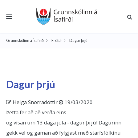
Toggle navigation
Grunnskólinn á Ísafirði
Fréttir
Dagur þrjú
Dagur þrjú
Helga Snorradóttir
19/03/2020
Þetta fer að að verða eins
og vísan um 13 daga jóla - dagur þrjú! Dagurinn
gekk vel og gaman að fylgjast með starfsfólkinu