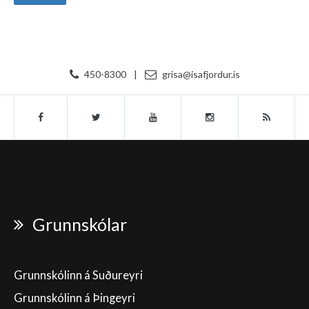
450-8300
|
grisa@isafjordur.is
Grunnskólar
Grunnskólinn á Suðureyri
Grunnskólinn á Þingeyri