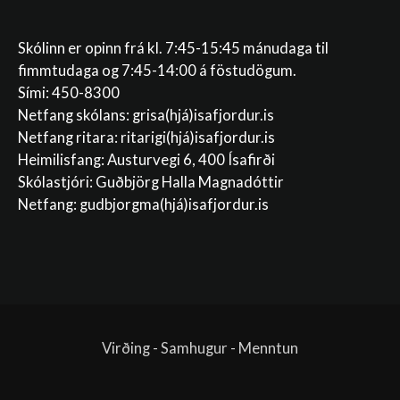
Skólinn er opinn frá kl. 7:45-15:45 mánudaga til
fimmtudaga og 7:45-14:00 á föstudögum.
Sími: 450-8300
Netfang skólans:
grisa(hjá)isafjordur.is
Netfang ritara:
ritarigi(hjá)isafjordur.is
Heimilisfang: Austurvegi 6, 400 Ísafirði
Skólastjóri: Guðbjörg Halla Magnadóttir
Netfang:
gudbjorgma(hjá)isafjordur.is
Virðing - Samhugur - Menntun