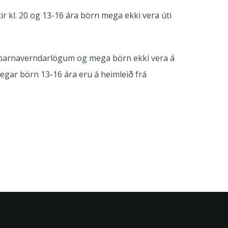
ir kl. 20 og 13-16 ára börn mega ekki vera úti
mt barnaverndarlögum og mega börn ekki vera á
gar börn 13-16 ára eru á heimleið frá