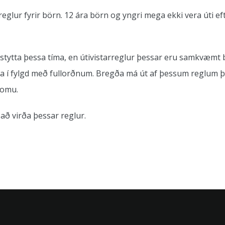
eglur fyrir börn. 12 ára börn og yngri mega ekki vera úti eft
að stytta þessa tíma, en útivistarreglur þessar eru samkvæ
í fylgd með fullorðnum. Bregða má út af þessum reglum þe
komu.
að virða þessar reglur.