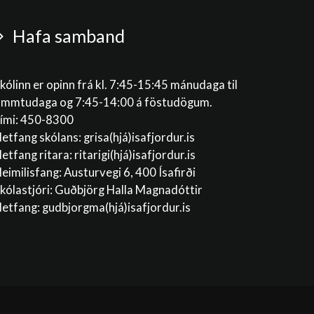
Hafa samband
kólinn er opinn frá kl. 7:45-15:45 mánudaga til
immtudaga og 7:45-14:00 á föstudögum.
ími: 450-8300
etfang skólans:
grisa(hjá)isafjordur.is
etfang ritara:
ritarigi(hjá)isafjordur.is
eimilisfang: Austurvegi 6, 400 Ísafirði
kólastjóri: Guðbjörg Halla Magnadóttir
etfang:
gudbjorgma(hjá)isafjordur.is