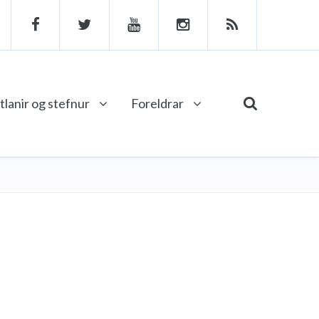
tlanir og stefnur
Foreldrar