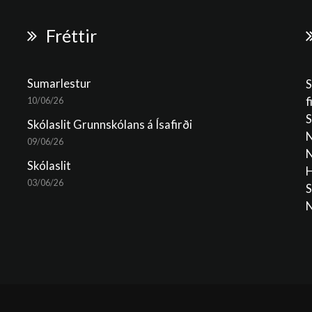
Fréttir
Sumarlestur
S
f
10/06/26
S
Skólaslit Grunnskólans á Ísafirði
N
09/06/26
N
Skólaslit
H
03/06/26
S
N