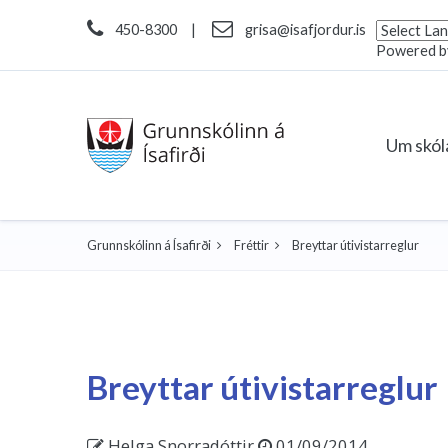
450-8300
|
grisa@isafjordur.is
Powered 
Um skó
Grunnskólinn á Ísafirði
Fréttir
Breyttar útivistarreglur
Breyttar útivistarreglur
Helga Snorradóttir
01/09/2014