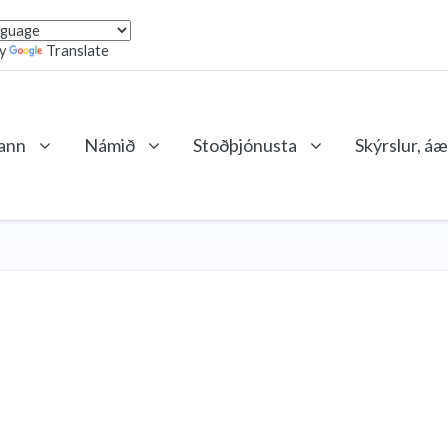
by
Translate
lann
Námið
Stoðþjónusta
Skýrslur, áæ