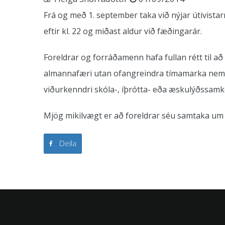
Frá og með 1. september taka við nýjar útivistarr
eftir kl. 22 og miðast aldur við fæðingarár.
Foreldrar og forráðamenn hafa fullan rétt til 
almannafæri utan ofangreindra tímamarka nema 
viðurkenndri skóla-, íþrótta- eða æskulýðssam
Mjög mikilvægt er að foreldrar séu samtaka um 
Deila