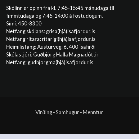
Skólinn er opinn frá kl. 7:45-15:45 mánudaga til
fimmtudaga og 7:45-14:00 á föstudögum.
Sími: 450-8300
Netfang skólans:
grisa(hjá)isafjordur.is
Netfang ritara:
ritarigi(hjá)isafjordur.is
Heimilisfang: Austurvegi 6, 400 Ísafirði
Skólastjóri: Guðbjörg Halla Magnadóttir
Netfang:
gudbjorgma(hjá)isafjordur.is
Virðing - Samhugur - Menntun