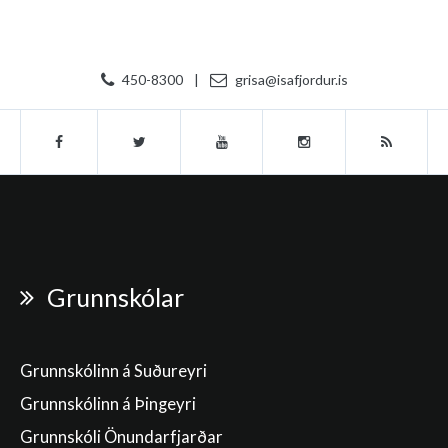
450-8300
|
grisa@isafjordur.is
Grunnskólar
Grunnskólinn á Suðureyri
Grunnskólinn á Þingeyri
Grunnskóli Önundarfjarðar