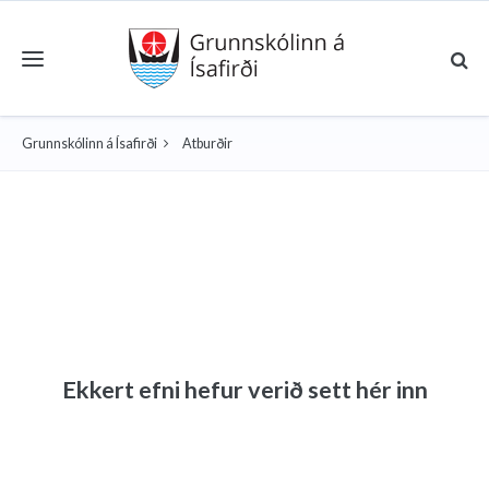
Toggle navigation
Grunnskólinn á Ísafirði
Atburðir
Ekkert efni hefur verið sett hér inn